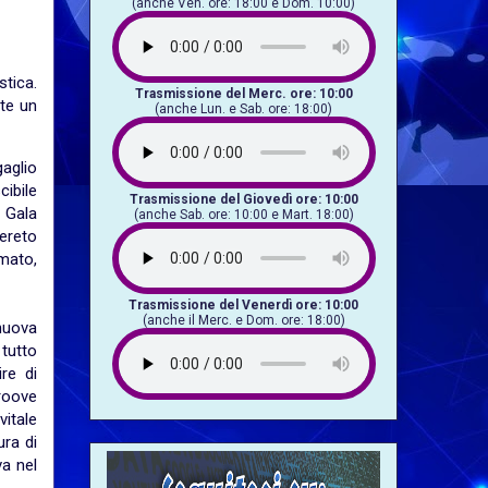
(anche Ven. ore: 18:00 e Dom. 10:00)
stica.
Trasmissione del Merc. ore: 10:00
nte un
(anche Lun. e Sab. ore: 18:00)
aglio
cibile
Trasmissione del Giovedì ore: 10:00
 Gala
(anche Sab. ore: 10:00 e Mart. 18:00)
ereto
rmato,
Trasmissione del Venerdì ore: 10:00
(anche il Merc. e Dom. ore: 18:00)
nuova
 tutto
ire di
roove
itale
ura di
va nel