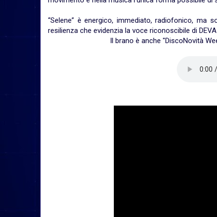
movimento e nella musica l’unica forma possibile di 
“Selene” è energico, immediato, radiofonico, ma so
resilienza che evidenzia la voce riconoscibile di DEV
Il brano è anche "DiscoNovità Week