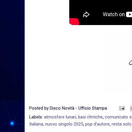
Posted by
Disco Novità - Ufficio Stampa
Labels:
atmosfere lunari
,
basi ritmiche
,
comunicato 
Italiana
,
nuovo singolo 2025
,
pop d'autore
,
resta solo