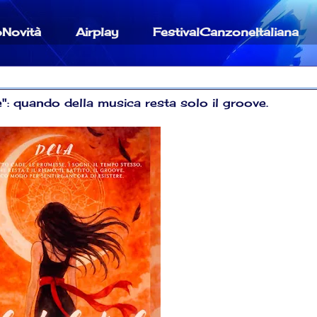
oNovità
Airplay
FestivalCanzoneItaliana
: quando della musica resta solo il groove.