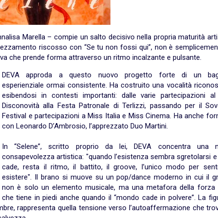
nalisa Marella – compie un salto decisivo nella propria maturità arti
apprezzamento riscosso con “Se tu non fossi qui”, non è sempliceme
va che prende forma attraverso un ritmo incalzante e pulsante.
DEVA approda a questo nuovo progetto forte di un bag
esperienziale ormai consistente. Ha costruito una vocalità riconos
esibendosi in contesti importanti: dalle varie partecipazioni al
Disconovità alla Festa Patronale di Terlizzi, passando per il Sov
Festival e partecipazioni a Miss Italia e Miss Cinema. Ha anche fo
con Leonardo D’Ambrosio, l’apprezzato Duo Martini.
In “Selene”, scritto proprio da lei, DEVA concentra una 
consapevolezza artistica: "quando l’esistenza sembra sgretolarsi e
cade, resta il ritmo, il battito, il groove, l’unico modo per sent
esistere". Il brano si muove su un pop/dance moderno in cui il g
non è solo un elemento musicale, ma una metafora della forza v
che tiene in piedi anche quando il “mondo cade in polvere”. La fig
ombre, rappresenta quella tensione verso l’autoaffermazione che tro