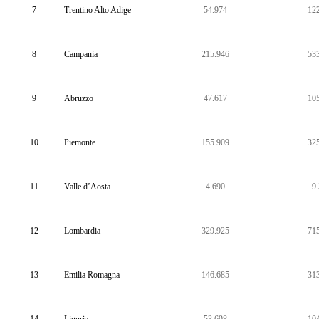
7
Trentino Alto Adige
54.974
12
8
Campania
215.946
53
9
Abruzzo
47.617
10
10
Piemonte
155.909
32
11
Valle d’Aosta
4.690
9
12
Lombardia
329.925
71
13
Emilia Romagna
146.685
31