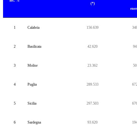
inc. %
(*)
ener
1
Calabria
156.639
34
2
Basilicata
42.620
94
3
Molise
23.362
50
4
Puglia
289.533
67
5
Sicilia
297.503
67
6
Sardegna
93.620
19