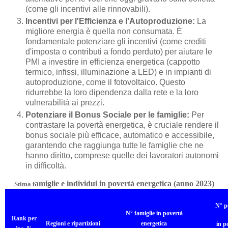
(come gli incentivi alle rinnovabili).
Incentivi per l'Efficienza e l'Autoproduzione:
La
migliore energia è quella non consumata. È
fondamentale potenziare gli incentivi (come crediti
d'imposta o contributi a fondo perduto) per aiutare le
PMI a investire in efficienza energetica (cappotto
termico, infissi, illuminazione a LED) e in impianti di
autoproduzione, come il fotovoltaico. Questo
ridurrebbe la loro dipendenza dalla rete e la loro
vulnerabilità ai prezzi.
Potenziare il Bonus Sociale per le famiglie:
Per
contrastare la povertà energetica, è cruciale rendere il
bonus sociale più efficace, automatico e accessibile,
garantendo che raggiunga tutte le famiglie che ne
hanno diritto, comprese quelle dei lavoratori autonomi
in difficoltà.
amiglie e individui in povertà energetica (anno 2023)
Stima f
N° p
N° famiglie in povertà
Rank per
Regioni e ripartizioni
energetica
in p