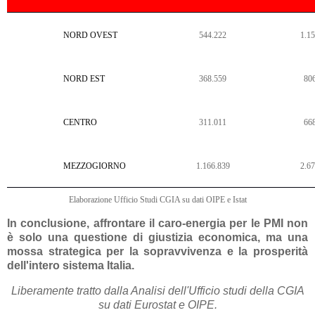
NORD OVEST
544.222
1.1
NORD EST
368.559
80
CENTRO
311.011
66
MEZZOGIORNO
1.166.839
2.6
Elaborazione Ufficio Studi CGIA su dati OIPE e Istat
In conclusione, affrontare il caro-energia per le PMI non
è solo una questione di giustizia economica, ma una
mossa strategica per la sopravvivenza e la prosperità
dell'intero sistema Italia.
Liberamente tratto dalla Analisi dell'Ufficio studi della CGIA
su dati Eurostat e OIPE.