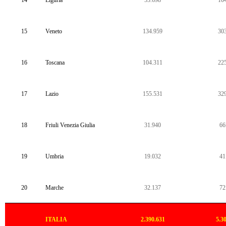
14
Liguria
53.698
10
15
Veneto
134.959
30
16
Toscana
104.311
22
17
Lazio
155.531
32
18
Friuli Venezia Giulia
31.940
66
19
Umbria
19.032
41
20
Marche
32.137
72
ITALIA
2.390.631
5.3