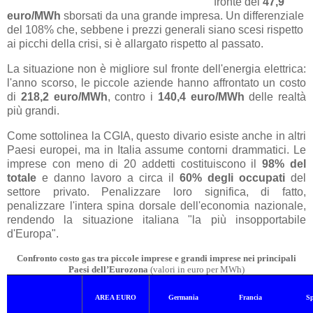
fronte dei
47,9
euro/MWh
sborsati da una grande impresa. Un differenziale
del 108% che, sebbene i prezzi generali siano scesi rispetto
ai picchi della crisi, si è allargato rispetto al passato.
La situazione non è migliore sul fronte dell'energia elettrica:
l'anno scorso, le piccole aziende hanno affrontato un costo
di
218,2 euro/MWh
, contro i
140,4 euro/MWh
delle realtà
più grandi.
Come sottolinea la CGIA, questo divario esiste anche in altri
Paesi europei, ma in Italia assume contorni drammatici. Le
imprese con meno di 20 addetti costituiscono il
98% del
totale
e danno lavoro a circa il
60% degli occupati
del
settore privato. Penalizzare loro significa, di fatto,
penalizzare l'intera spina dorsale dell'economia nazionale,
rendendo la situazione italiana "la più insopportabile
d'Europa".
Confronto costo gas tra piccole imprese e grandi imprese nei principali
Paesi dell’Eurozona
(valori in euro per MWh)
AREA EURO
Germania
Francia
S