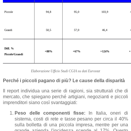
Piccole
94,8
95,0
103,9
Grandi
50,5
57,0
46,4
Diff. %
+88%
+67%
+124%
+
Piccole/Grandi
Elaborazione Ufficio Studi CGIA su dati Eurostat
Perché i piccoli pagano di più? Le cause della disparità
Il report individua una serie di ragioni, sia strutturali che di
mercato, che spiegano perché artigiani, negozianti e piccoli
imprenditori siano così svantaggiati:
Peso delle componenti fisse:
In Italia, oneri di
sistema, costi di rete e tasse pesano per circa il 40%
sulla bolletta di una piccola impresa, mentre per una
grande azienda l'incidenza scende al 17%. Questo