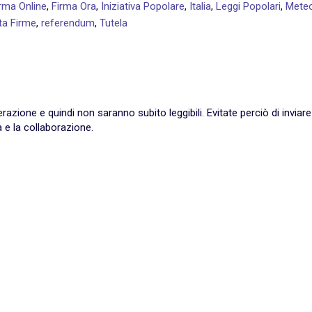
rma Online
,
Firma Ora
,
Iniziativa Popolare
,
Italia
,
Leggi Popolari
,
Mete
ta Firme
,
referendum
,
Tutela
ione e quindi non saranno subito leggibili. Evitate perciò di inviare
 e la collaborazione.