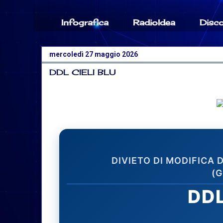
Infografica
RadioIdea
Disc
mercoledì 27 maggio 2026
DDL CIELI BLU
DIVIETO DI MODIFICA
(
DDL