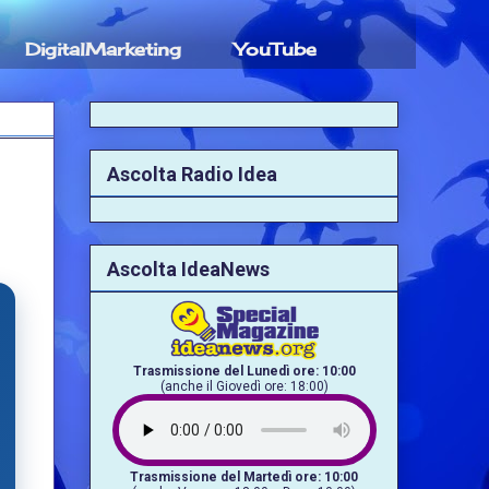
DigitalMarketing
YouTube
Ascolta Radio Idea
Ascolta IdeaNews
Trasmissione del Lunedì ore: 10:00
(anche il Giovedì ore: 18:00)
Trasmissione del Martedì ore: 10:00