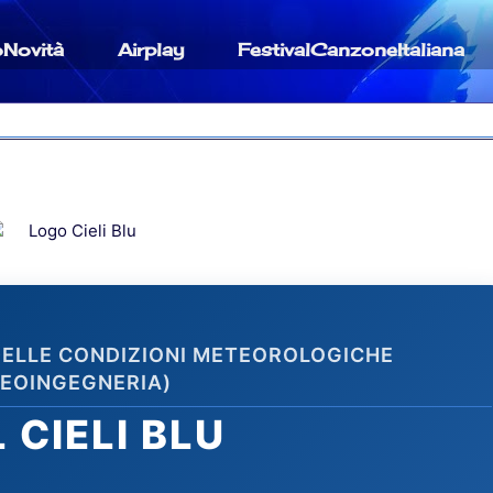
oNovità
Airplay
FestivalCanzoneItaliana
 DELLE CONDIZIONI METEOROLOGICHE
GEOINGEGNERIA)
 CIELI BLU