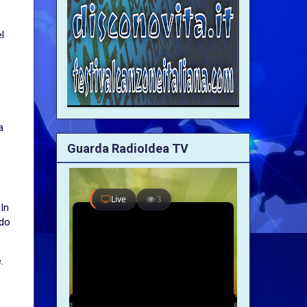
l
a
Guarda RadioIdea TV
In
ndo
.