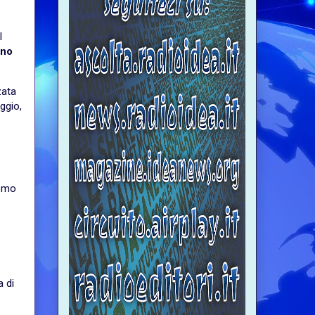
l
ino
zata
ggio,
uomo
a di