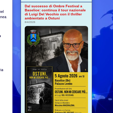
Dal successo di Ombre Festival a
Baselice: continua il tour nazionale
nel
di Luigi Del Vecchio con il thriller
anea.
ambientato a Ostuni
8/4/2026
a
ia