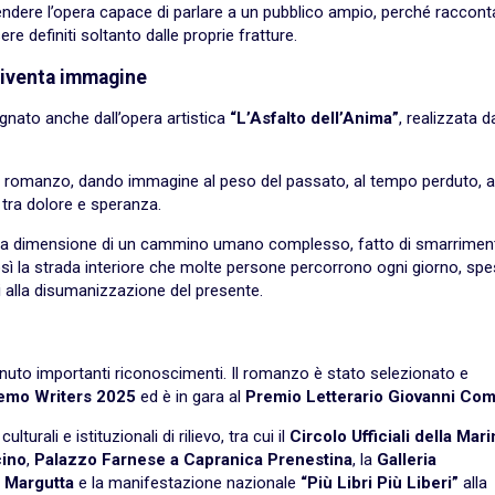
rendere l’opera capace di parlare a un pubblico ampio, perché raccon
e definiti soltanto dalle proprie fratture.
 diventa immagine
agnato anche dall’opera artistica
“L’Asfalto dell’Anima”
, realizzata d
el romanzo, dando immagine al peso del passato, al tempo perduto, a
o tra dolore e speranza.
ce la dimensione di un cammino umano complesso, fatto di smarrimen
 così la strada interiore che molte persone percorrono ogni giorno, sp
 alla disumanizzazione del presente.
ttenuto importanti riconoscimenti. Il romanzo è stato selezionato e
emo Writers 2025
ed è in gara al
Premio Letterario Giovanni Com
turali e istituzionali di rilievo, tra cui il
Circolo Ufficiali della Mari
cino
,
Palazzo Farnese a Capranica Prenestina
, la
Galleria
a Margutta
e la manifestazione nazionale
“Più Libri Più Liberi”
alla