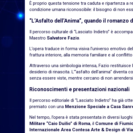
È proprio questa tensione tra caduta e ripartenza a 
condizione umana riconoscibile: il bisogno di non esser
“L’Asfalto dell’Anima”, quando il romanzo
Il percorso culturale di “Lasciato Indietro” è accomp
Maestro
Salvatore Fazio
.
L’opera traduce in forma visiva l’universo emotivo d
frattura interiore, alla memoria familiare e al conflitt
Attraverso una simbologia intensa, Fazio restituis
desiderio di rinascita. L’“asfalto dell’anima” diventa
senza essere viste, mentre cercano di non arrendersi
Riconoscimenti e presentazioni nazionali
Il percorso editoriale di “Lasciato Indietro” ha già o
premiato con una
Menzione Speciale a Casa Sanr
Nel tempo, l’opera è stata presentata in diversi luoghi cul
Militare “Caio Duilio” di Roma
, il
Comune di Fiumi
Internazionale Area Contesa Arte & Design di Vi