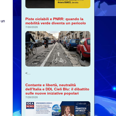
Piste ciclabili e PNRR: quando la
 un
mobilità verde diventa un pericolo
7/30/2026
<...
Contante e libertà, neutralità
dell’Italia e DDL Cieli Blu: il dibattito
sulle nuove iniziative popolari
7/28/2026