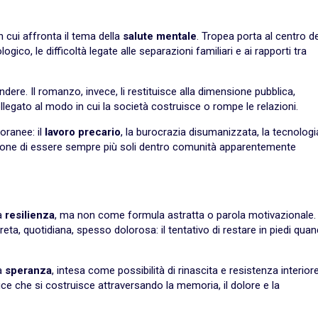
in cui affronta il tema della
salute mentale
. Tropea porta al centro de
gico, le difficoltà legate alle separazioni familiari e ai rapporti tra
ere. Il romanzo, invece, li restituisce alla dimensione pubblica,
egato al modo in cui la società costruisce o rompe le relazioni.
oranee: il
lavoro precario
, la burocrazia disumanizzata, la tecnologi
sazione di essere sempre più soli dentro comunità apparentemente
la
resilienza
, ma non come formula astratta o parola motivazionale. 
reta, quotidiana, spesso dolorosa: il tentativo di restare in piedi qua
la
speranza
, intesa come possibilità di rinascita e resistenza interiore
 che si costruisce attraversando la memoria, il dolore e la