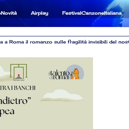
oNovità
Airplay
FestivalCanzoneItaliana
 a Roma il romanzo sulle fragilità invisibili del nos