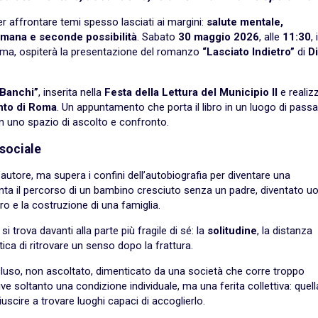
per affrontare temi spesso lasciati ai margini:
salute mentale,
à umana e seconde possibilità
. Sabato
30 maggio 2026
, alle
11:30
, i
 Roma, ospiterà la presentazione del romanzo
“Lasciato Indietro”
di
D
i Banchi”
, inserita nella
Festa della Lettura del Municipio II
e realiz
ento di Roma
. Un appuntamento che porta il libro in un luogo di passa
in uno spazio di ascolto e confronto.
sociale
’autore, ma supera i confini dell’autobiografia per diventare una
nta il percorso di un bambino cresciuto senza un padre, diventato 
voro e la costruzione di una famiglia.
i trova davanti alla parte più fragile di sé: la
solitudine
, la distanza
fatica di ritrovare un senso dopo la frattura.
scluso, non ascoltato, dimenticato da una società che corre troppo
ve soltanto una condizione individuale, ma una ferita collettiva: quell
iuscire a trovare luoghi capaci di accoglierlo.