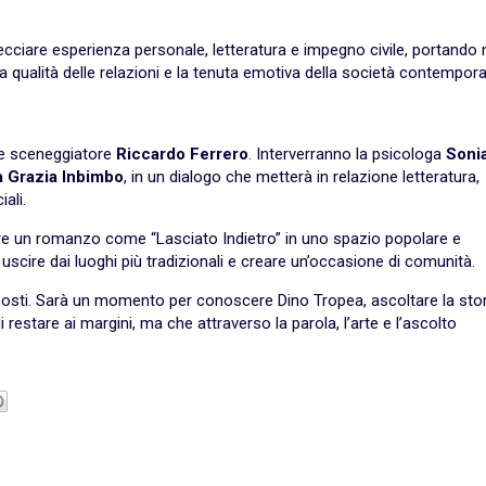
recciare esperienza personale, letteratura e impegno civile, portando 
la qualità delle relazioni e la tenuta emotiva della società contempor
 e sceneggiatore
Riccardo Ferrero
. Interverranno la psicologa
Soni
a Grazia Inbimbo
, in un dialogo che metterà in relazione letteratura,
ali.
e un romanzo come “Lasciato Indietro” in uno spazio popolare e
, uscire dai luoghi più tradizionali e creare un’occasione di comunità.
posti. Sarà un momento per conoscere Dino Tropea, ascoltare la stor
di restare ai margini, ma che attraverso la parola, l’arte e l’ascolto