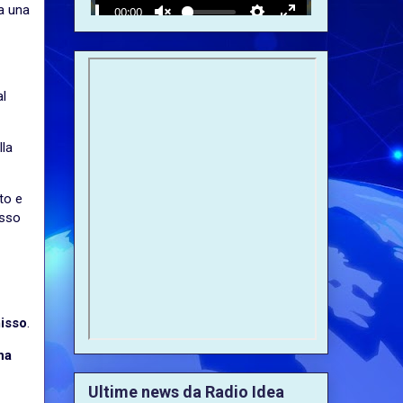
ta una
al
lla
to e
esso
isso
.
na
Ultime news da Radio Idea