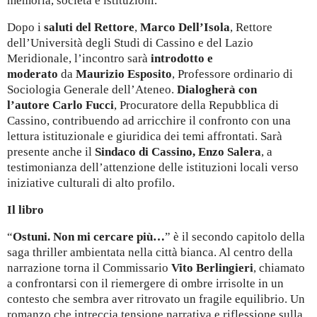
memoria, società e istituzioni.
Dopo i
saluti del Rettore
,
Marco Dell’Isola
, Rettore
dell’Università degli Studi di Cassino e del Lazio
Meridionale, l’incontro sarà
introdotto e
moderato
da
Maurizio Esposito
, Professore ordinario di
Sociologia Generale dell’Ateneo.
Dialogherà con
l’autore
Carlo Fucci
, Procuratore della Repubblica di
Cassino, contribuendo ad arricchire il confronto con una
lettura istituzionale e giuridica dei temi affrontati. Sarà
presente anche il
Sindaco di Cassino, Enzo Salera
, a
testimonianza dell’attenzione delle istituzioni locali verso
iniziative culturali di alto profilo.
Il libro
“
Ostuni. Non mi cercare più…
” è il secondo capitolo della
saga thriller ambientata nella città bianca. Al centro della
narrazione torna il Commissario
Vito Berlingieri
, chiamato
a confrontarsi con il riemergere di ombre irrisolte in un
contesto che sembra aver ritrovato un fragile equilibrio. Un
romanzo che intreccia tensione narrativa e riflessione sulla