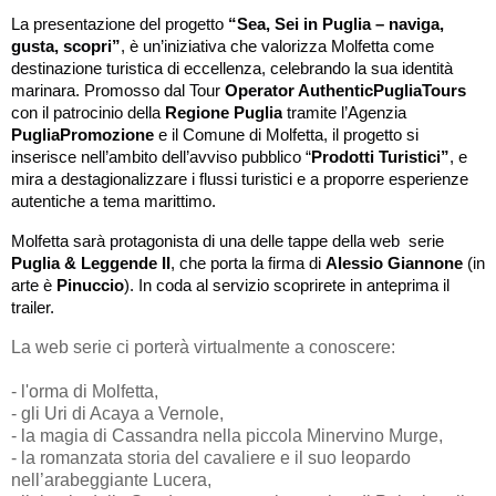
La presentazione del progetto
“Sea, Sei in Puglia – naviga,
gusta, scopri”
, è un’iniziativa che valorizza Molfetta come
destinazione turistica di eccellenza, celebrando la sua identità
marinara. Promosso dal Tour
Operator AuthenticPugliaTours
con il patrocinio della
Regione Puglia
tramite l’Agenzia
PugliaPromozione
e il Comune di Molfetta, il progetto si
inserisce nell’ambito dell’avviso pubblico “
Prodotti Turistici”
, e
mira a destagionalizzare i flussi turistici e a proporre esperienze
autentiche a tema marittimo.
Molfetta sarà protagonista di una delle tappe della web serie
Puglia & Leggende II
, che porta la firma di
Alessio Giannone
(in
arte è
Pinuccio
). In coda al servizio scoprirete in anteprima il
trailer.
La web serie ci porterà virtualmente a conoscere:
- l'orma di Molfetta,
- gli Uri di Acaya a Vernole,
- la magia di Cassandra nella piccola Minervino Murge,
- la romanzata storia del cavaliere e il suo leopardo
nell’arabeggiante Lucera,