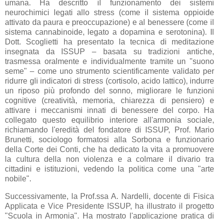
umana. Ha descritto il funzionamento dei sistemi
neurochimici legati allo stress (come il sistema oppioide
attivato da paura e preoccupazione) e al benessere (come il
sistema cannabinoide, legato a dopamina e serotonina). Il
Dott. Scoglietti ha presentato la tecnica di meditazione
insegnata da ISSUP – basata su tradizioni antiche,
trasmessa oralmente e individualmente tramite un "suono
seme" – come uno strumento scientificamente validato per
ridurre gli indicatori di stress (cortisolo, acido lattico), indurre
un riposo più profondo del sonno, migliorare le funzioni
cognitive (creatività, memoria, chiarezza di pensiero) e
attivare i meccanismi innati di benessere del corpo. Ha
collegato questo equilibrio interiore all'armonia sociale,
richiamando l'eredità del fondatore di ISSUP, Prof. Mario
Brunetti, sociologo formatosi alla Sorbona e funzionario
della Corte dei Conti, che ha dedicato la vita a promuovere
la cultura della non violenza e a colmare il divario tra
cittadini e istituzioni, vedendo la politica come una "arte
nobile".
Successivamente, la Prof.ssa A. Nardelli, docente di Fisica
Applicata e Vice Presidente ISSUP, ha illustrato il progetto
"Scuola in Armonia". Ha mostrato l'applicazione pratica di