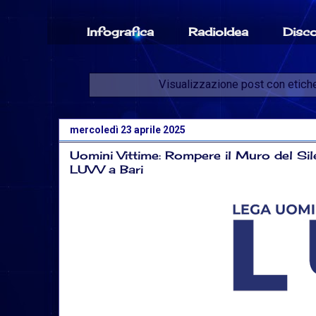
Infografica
RadioIdea
Disc
Visualizzazione post con etich
mercoledì 23 aprile 2025
Uomini Vittime: Rompere il Muro del Sile
LUVV a Bari