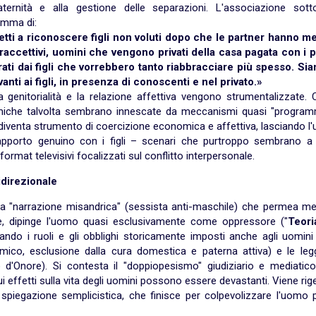
ernità e alla gestione delle separazioni. L'associazione sotto
amma di:
retti a riconoscere figli non voluti dopo che le partner hanno me
traccettivi, uomini che vengono privati della casa pagata con i p
rati dai figli che vorrebbero tanto riabbracciare più spesso. Sia
anti ai figli, in presenza di conoscenti e nel privato.»
a genitorialità e la relazione affettiva vengono strumentalizzate.
inamiche talvolta sembrano innescate da meccanismi quasi "programm
iventa strumento di coercizione economica e affettiva, lasciando l
l rapporto genuino con i figli – scenari che purtroppo sembrano a 
 format televisivi focalizzati sul conflitto interpersonale.
idirezionale
na "narrazione misandrica" (sessista anti-maschile) che permea me
ne, dipinge l'uomo quasi esclusivamente come oppressore ("
Teori
rando i ruoli e gli obblighi storicamente imposti anche agli uomini
omico, esclusione dalla cura domestica e paterna attiva) e le legg
 d'Onore). Si contesta il "doppiopesismo" giudiziario e mediatico
 effetti sulla vita degli uomini possono essere devastanti. Viene rig
spiegazione semplicistica, che finisce per colpevolizzare l'uomo p