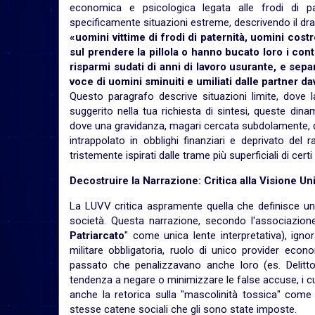
economica e psicologica legata alle frodi di pat
specificamente situazioni estreme, descrivendo il dr
«uomini vittime di frodi di paternità, uomini cost
sul prendere la pillola o hanno bucato loro i con
risparmi sudati di anni di lavoro usurante, e sepa
voce di uomini sminuiti e umiliati dalle partner dav
Questo paragrafo descrive situazioni limite, dove l
suggerito nella tua richiesta di sintesi, queste d
dove una gravidanza, magari cercata subdolamente, d
intrappolato in obblighi finanziari e deprivato de
tristemente ispirati dalle trame più superficiali di certi
Decostruire la Narrazione: Critica alla Visione Un
La LUVV critica aspramente quella che definisce u
società. Questa narrazione, secondo l'associazio
Patriarcato
" come unica lente interpretativa), igno
militare obbligatoria, ruolo di unico provider econ
passato che penalizzavano anche loro (es. Delitto
tendenza a negare o minimizzare le false accuse, i cui
anche la retorica sulla "mascolinità tossica" come 
stesse catene sociali che gli sono state imposte.