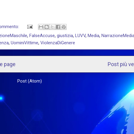
commento:
zioneMaschile
,
FalseAccuse
,
giustizia
,
LUVV
,
Media
,
NarrazioneMedia
enza
,
UominiVittime
,
ViolenzaDiGenere
e page
Post più v
scriviti a:
Post (Atom)