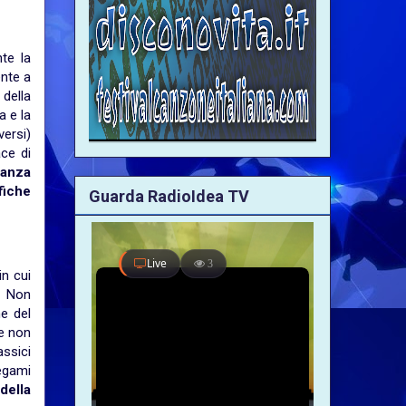
nte la
ente a
della
a e la
versi)
ce di
ianza
fiche
Guarda RadioIdea TV
n cui
.
Non
ne del
he non
ssici
legami
della