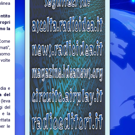
linea
ntito
ropri
mo la
 Come
ati",
'uomo
volte
dia e
a del
 (leva
i del
 e la
ettata
er le