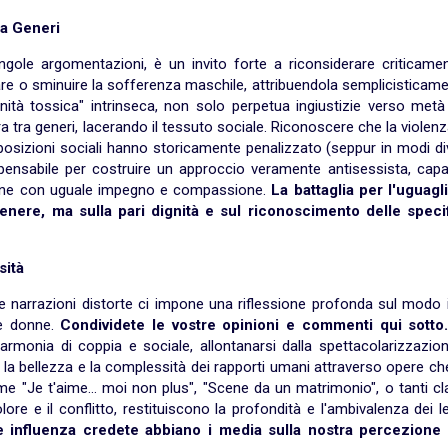
ra Generi
ingole argomentazioni, è un invito forte a riconsiderare criticame
are o sminuire la sofferenza maschile, attribuendola semplicisticam
ità tossica" intrinseca, non solo perpetua ingiustizie verso metà 
 tra generi, lacerando il tessuto sociale. Riconoscere che la violenz
osizioni sociali hanno storicamente penalizzato (seppur in modi di
pensabile per costruire un approccio veramente antisessista, capa
ione con uguale impegno e compassione.
La battaglia per l'uguagl
nere, ma sulla pari dignità e sul riconoscimento delle speci
sità
narrazioni distorte ci impone una riflessione profonda sul modo i
 e donne.
Condividete le vostre opinioni e commenti qui sotto
armonia di coppia e sociale, allontanarsi dalla spettacolarizzazio
ire la bellezza e la complessità dei rapporti umani attraverso opere c
 "Je t'aime… moi non plus", "Scene da un matrimonio", o tanti cla
ore e il conflitto, restituiscono la profondità e l'ambivalenza dei 
e influenza credete abbiano i media sulla nostra percezione 