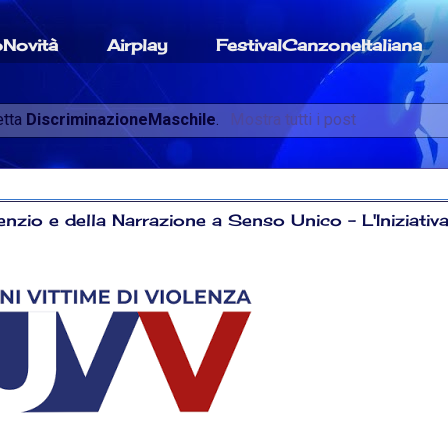
oNovità
Airplay
FestivalCanzoneItaliana
etta
DiscriminazioneMaschile
.
Mostra tutti i post
nzio e della Narrazione a Senso Unico – L'Iniziativ