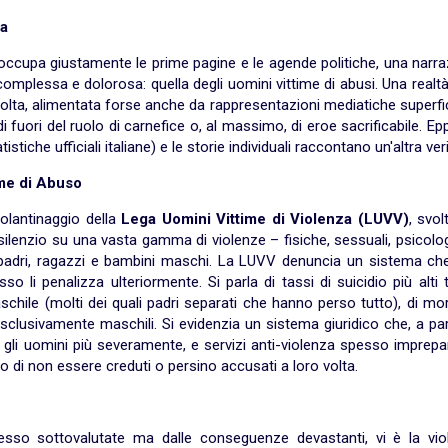
ta
re occupa giustamente le prime pagine e le agende politiche, una narr
complessa e dolorosa: quella degli uomini vittime di abusi. Una realt
talvolta, alimentata forse anche da rappresentazioni mediatiche superfic
 fuori del ruolo di carnefice o, al massimo, di eroe sacrificabile. Epp
stiche ufficiali italiane) e le storie individuali raccontano un'altra veri
rme di Abuso
volantinaggio della
Lega Uomini Vittime di Violenza
(LUVV)
, svol
 di silenzio su una vasta gamma di violenze – fisiche, sessuali, psicolo
padri, ragazzi e bambini maschi. La LUVV denuncia un sistema ch
 li penalizza ulteriormente. Si parla di tassi di suicidio più alti t
hile (molti dei quali padri separati che hanno perso tutto), di mor
sclusivamente maschili. Si evidenzia un sistema giuridico che, a par
gli uomini più severamente, e servizi anti-violenza spesso imprepa
no di non essere creduti o persino accusati a loro volta.
esso sottovalutate ma dalle conseguenze devastanti, vi è la vio