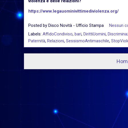
violenza e delle relazioni?
https://www.legauominivittimediviolenza.org/
Posted by
Disco Novità - Ufficio Stampa
Nessun 
Labels:
AffidoCondiviso
,
bari
,
DirittiUomini
,
Discrimina
Paternità
,
Relazioni
,
SessismoAntimaschile
,
StopViol
Hom
I