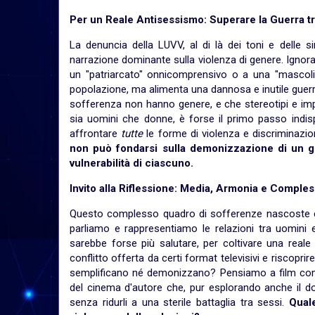
Per un Reale Antisessismo: Superare la Guerra t
La denuncia della LUVV, al di là dei toni e delle s
narrazione dominante sulla violenza di genere. Ignor
un "patriarcato" onnicomprensivo o a una "mascolin
popolazione, ma alimenta una dannosa e inutile guerra
sofferenza non hanno genere, e che stereotipi e imp
sia uomini che donne, è forse il primo passo indis
affrontare
tutte
le forme di violenza e discriminaz
non può fondarsi sulla demonizzazione di un ge
vulnerabilità di ciascuno.
Invito alla Riflessione: Media, Armonia e Comples
Questo complesso quadro di sofferenze nascoste e 
parliamo e rappresentiamo le relazioni tra uomini
sarebbe forse più salutare, per coltivare una reale 
conflitto offerta da certi format televisivi e riscopr
semplificano né demonizzano? Pensiamo a film come
del cinema d'autore che, pur esplorando anche il dol
senza ridurli a una sterile battaglia tra sessi.
Qual