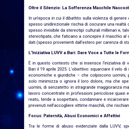
Oltre il Silenzio: La Sofferenza Maschile Nascos
In un'epoca in cui il dibattito sulla violenza di gene
spesso unidirezionale rischia di oscurare una realtà 
spesso invisibile da stereotipi culturali millenari e, 
stereotipate, che faticano a concepire il maschio al di
dati (spesso provenienti dall'estero per carenza di stati
L'Iniziativa LUVV a Bari: Dare Voce a Tutte le Fo
È in questo contesto che si inserisce l'iniziativa di 
Bari il 19 aprile 2025. L'obiettivo: squarciare il velo
economiche e giuridiche – che colpiscono uomini, 
solo minimizza o ignora il loro dolore, ma che spesso
uomini, di senzatetto in stragrande maggioranza masc
lavoro concentrate in professioni pericolose quasi e
reato, tende a sospettare, condannare e incarcerare 
prevenuti nell'accogliere vittime maschili, che rischia
Focus: Paternità, Abusi Economici e Affettivi
Tra le forme di abuso evidenziate dalla LUVV, sp