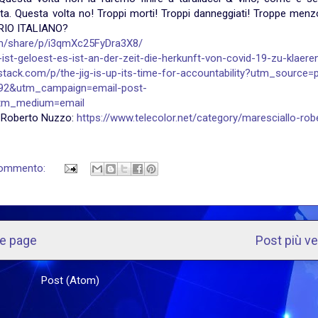
ta. Questa volta no! Troppi morti! Troppi danneggiati! Troppe menz
RIO ITALIANO?
om/share/p/i3qmXc25FyDra3X8/
-ist-geloest-es-ist-an-der-zeit-die-herkunft-von-covid-19-zu-klaere
bstack.com/p/the-jig-is-up-its-time-for-accountability?utm_source=
8492&utm_campaign=email-post-
&utm_medium=email
AM Roberto Nuzzo:
https://www.telecolor.net/category/maresciallo-rob
commento:
e page
Post più v
scriviti a:
Post (Atom)