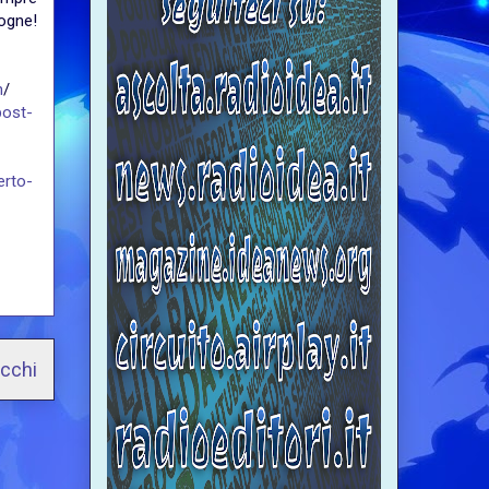
ogne!
n
/
post-
erto-
ecchi