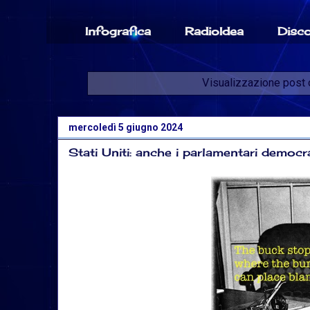
Infografica
RadioIdea
Disc
Visualizzazione post 
mercoledì 5 giugno 2024
Stati Uniti: anche i parlamentari democra