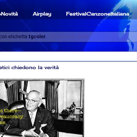
oNovità
Airplay
FestivalCanzoneItaliana
con etichetta
tgcolor
.
Mostra tutti i post
tici chiedono la verità