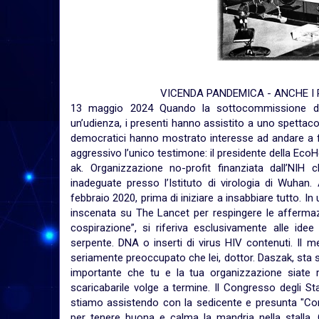
VICENDA PANDEMICA - ANCHE I
13 maggio 2024 Quando la sottocommissione de
un’udienza, i presenti hanno assistito a uno spettaco
democratici hanno mostrato interesse ad andare a fo
aggressivo l’unico testimone: il presidente della Eco
ak. Organizzazione no-profit finanziata dall’NIH
inadeguate presso l’Istituto di virologia di Wuhan.
febbraio 2020, prima di iniziare a insabbiare tutto. I
inscenata su The Lancet per respingere le affermazi
cospirazione”, si riferiva esclusivamente alle i
serpente. DNA o inserti di virus HIV contenuti. Il
seriamente preoccupato che lei, dottor. Daszak, st
importante che tu e la tua organizzazione siate ri
scaricabarile volge a termine. Il Congresso degli St
stiamo assistendo con la sedicente e presunta "Com
per tenere buona e calma la mandria nella stalla.