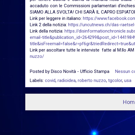
accaduto con le Commissioni parlamentari d'inchies
SIAMO ALLA SVOLTA! CHI SARÀ IL CAPRO ESPIATO
Link per leggere in italiano:
https://www.facebook.c
Link 2 della notizia:
https://uncutnews.ch/das-raetsel
Link della notizia:
https://disinformationchronicle.su
email-title&publication_id=264299&post_id=14419
title&isFreemail=false&r=pf6gr&triedRedirect=true
Link per ascoltare tutte le interviste fatte al M.llo 
nuzzo/
Posted by
Disco Novità - Ufficio Stampa
Nessun 
Labels:
covid
,
radioidea
,
roberto nuzzo
,
tgcolor
,
usa
Hom
I