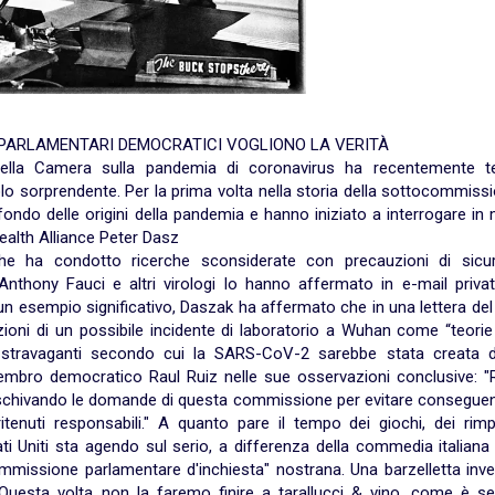
 PARLAMENTARI DEMOCRATICI VOGLIONO LA VERITÀ
lla Camera sulla pandemia di coronavirus ha recentemente t
lo sorprendente. Per la prima volta nella storia della sottocommissi
ndo delle origini della pandemia e hanno iniziato a interrogare in
Health Alliance Peter Dasz
 che ha condotto ricerche sconsiderate con precauzioni di sicu
 Anthony Fauci e altri virologi lo hanno affermato in e-mail priva
n un esempio significativo, Daszak ha affermato che in una lettera de
oni di un possibile incidente di laboratorio a Wuhan come “teorie 
dee stravaganti secondo cui la SARS-CoV-2 sarebbe stata creata 
 membro democratico Raul Ruiz nelle sue osservazioni conclusive: "
a schivando le domande di questa commissione per evitare conseguen
tenuti responsabili." A quanto pare il tempo dei giochi, dei rimpa
ati Uniti sta agendo sul serio, a differenza della commedia italiana
missione parlamentare d'inchiesta" nostrana. Una barzelletta inve
 Questa volta non la faremo finire a tarallucci & vino, come è s