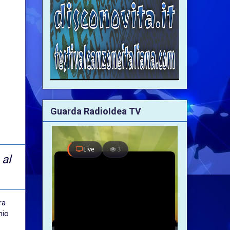
Guarda RadioIdea TV
 al
ra
nio