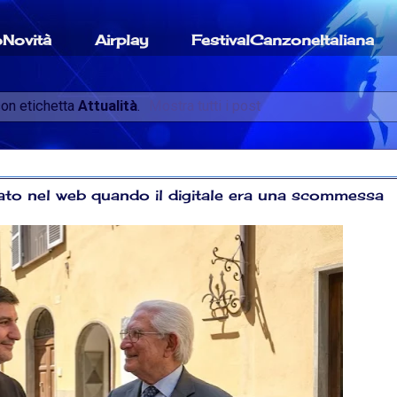
oNovità
Airplay
FestivalCanzoneItaliana
on etichetta
Attualità
.
Mostra tutti i post
 nato nel web quando il digitale era una scommessa