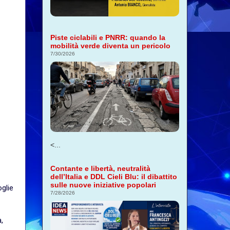
Piste ciclabili e PNRR: quando la
mobilità verde diventa un pericolo
7/30/2026
<...
Contante e libertà, neutralità
dell’Italia e DDL Cieli Blu: il dibattito
sulle nuove iniziative popolari
oglie
7/28/2026
,