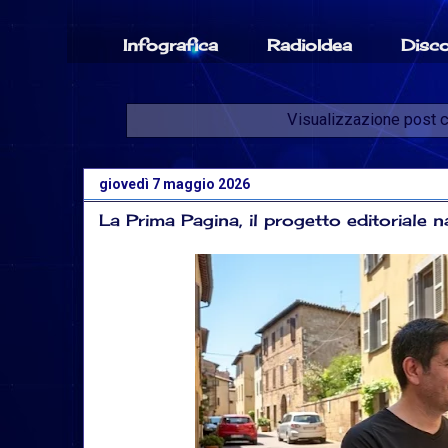
Infografica
RadioIdea
Disc
Visualizzazione post c
giovedì 7 maggio 2026
La Prima Pagina, il progetto editoriale