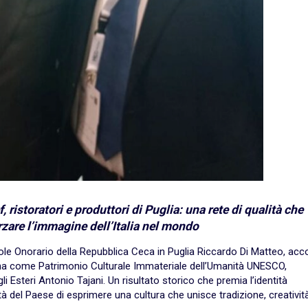
, ristoratori e produttori di Puglia: una rete di qualità che
rzare l’immagine dell’Italia nel mondo
sole Onorario della Repubblica Ceca in Puglia Riccardo Di Matteo, acc
ana come Patrimonio Culturale Immateriale dell’Umanità UNESCO,
i Esteri Antonio Tajani. Un risultato storico che premia l’identità
à del Paese di esprimere una cultura che unisce tradizione, creatività