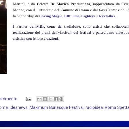
Martini, e da
Celeste De Moriea Production
s
, rappresentato da Cele
Moriae, con il Patrocinio del
Comune di Roma
e dal
Gay Center
e dell'
la partnership d
i
Loving Magia
,
EffPlume
,
Lighteye
,
Ocyclothes
.
I Partner dell'MBF, come da tradizione, sono artisti che collaboran
realizzazione dei premi dei vincitori del festival e partecipano all'espo
artistica con le loro creazioni.
commento:
Roma
,
ideanews
,
Maximum Burlesque Festival
,
radioidea
,
Roma Spett