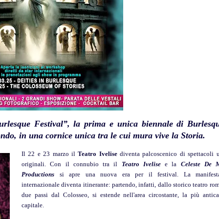
rlesque Festival”, la prima e unica biennale di Burlesq
ondo, in una cornice unica tra le cui mura vive la Storia.
Il 22 e 23 marzo il
Teatro Ivelise
diventa palcoscenico di spettacoli u
originali. Con il connubio tra il
Teatro Ivelise
e la
Celeste De 
Productions
si apre una nuova era per il festival. La manifest
internazionale diventa itinerante: partendo, infatti, dallo storico teatro ro
due passi dal Colosseo, si estende nell'area circostante, la più antica
capitale.