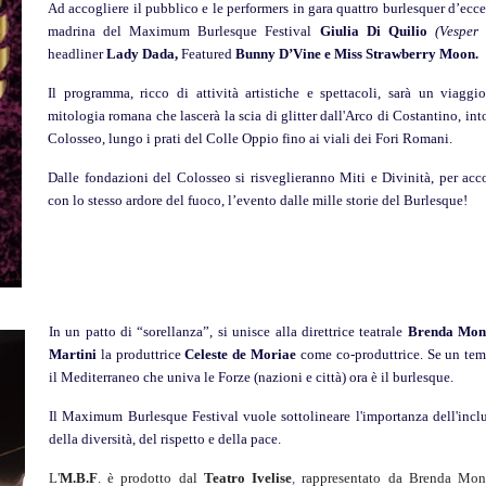
Ad accogliere il pubblico e le performers in gara quattro burlesquer d’ecc
madrina del Maximum Burlesque Festival
Giulia Di Quilio
(Vesper 
headliner
Lady Dada,
Featured
Bunny D’Vine e Miss Strawberry Moon.
Il programma, ricco di attività artistiche e spettacoli, sarà un viaggi
mitologia romana che lascerà la scia di glitter dall'Arco di Costantino, int
Colosseo, lungo i prati del Colle Oppio fino ai viali dei Fori Romani.
Dalle fondazioni del Colosseo si risveglieranno Miti e Divinità, per acc
con lo stesso ardore del fuoco, l’evento dalle mille storie del Burlesque!
In un patto di “sorellanza”, si unisce alla direttrice teatrale
Brenda Mon
Martini
la produttrice
Celeste de Moriae
come co-produttrice. Se un tem
il Mediterraneo che univa le Forze (nazioni e città) ora è il burlesque.
Il Maximum Burlesque Festival vuole sottolineare l'importanza dell'incl
della diversità, del rispetto e della pace.
L'
M.B.F
. è prodotto dal
Teatro Ivelise
,
rappresentato da Brenda Mon