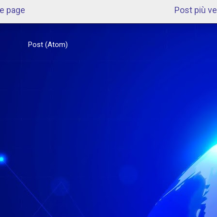
e page
Post più v
scriviti a:
Post (Atom)