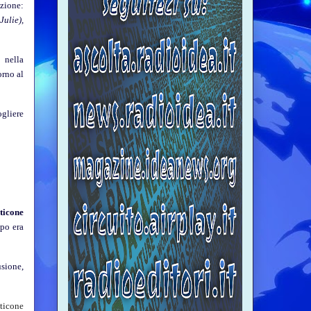
ezione:
Julie),
o nella
orno al
ogliere
ticone
po era
usione,
ticone