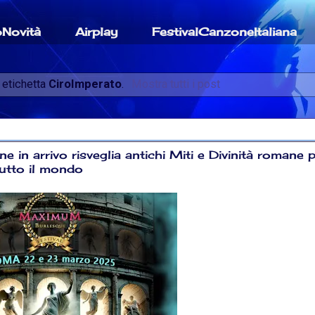
oNovità
Airplay
FestivalCanzoneItaliana
 etichetta
CiroImperato
.
Mostra tutti i post
e in arrivo risveglia antichi Miti e Divinità romane 
tutto il mondo