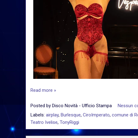
Read more »
Posted by
Disco Novità - Ufficio Stampa
Nessun 
Labels:
airplay
,
Burlesque
,
CiroImperato
,
comune di 
Teatro Ivelise
,
TonyRiggi