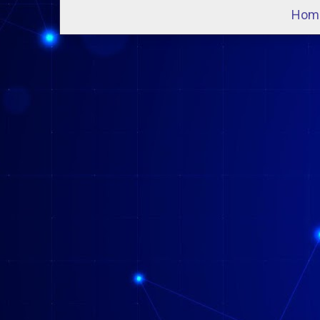
Hom
I