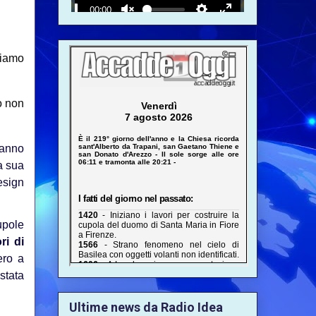
tiamo
o non
hanno
a sua
esign
upole
ri di
ero a
 stata
Ultime news da Radio Idea