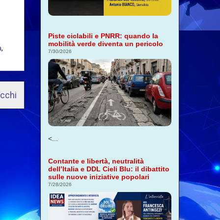
Piste ciclabili e PNRR: quando la
mobilità verde diventa un pericolo
a
,
7/30/2026
ecchi
<...
Contante e libertà, neutralità
dell’Italia e DDL Cieli Blu: il dibattito
sulle nuove iniziative popolari
7/28/2026