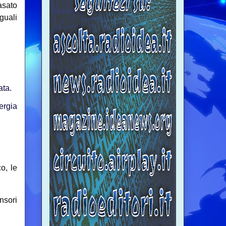
asato
guali
ata.
ergia
o, le
nsori