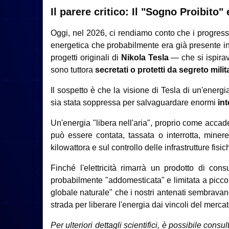
Il parere critico: Il "Sogno Proibito" 
Oggi, nel 2026, ci rendiamo conto che i progressi 
energetica che probabilmente era già presente in 
progetti originali di
Nikola Tesla
— che si ispirav
sono tuttora
secretati o protetti da segreto milit
Il sospetto è che la visione di Tesla di un'energia
sia stata soppressa per salvaguardare enormi
in
Un'energia "libera nell'aria",
proprio come accadev
può essere contata, tassata o interrotta,
minereb
kilowattora e sul controllo delle infrastrutture fisic
Finché l'elettricità rimarrà un prodotto di con
probabilmente "addomesticata" e limitata a piccol
globale naturale" che i nostri antenati sembravano
strada per liberare l'energia dai vincoli del merca
Per ulteriori dettagli scientifici, è possibile consu