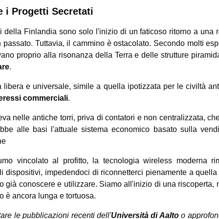
e i Progetti Secretati
della Finlandia sono solo l'inizio di un faticoso ritorno a una r
passato. Tuttavia, il cammino è ostacolato. Secondo molti esper
ano proprio alla risonanza della Terra e delle strutture piramid
are
.
 libera e universale, simile a quella ipotizzata per le civiltà an
teressi commerciali
.
a nelle antiche torri,
priva di contatori e non centralizzata, ch
be alle basi l'attuale sistema economico basato sulla vendi
he
sumo vincolato al profitto, la tecnologia wireless moderna ri
i dispositivi, impedendoci di riconnetterci pienamente a quella 
 già conoscere e utilizzare. Siamo all'inizio di una riscoperta, 
to è ancora lunga e tortuosa.
ltare le pubblicazioni recenti dell'
Università di Aalto
o approfond