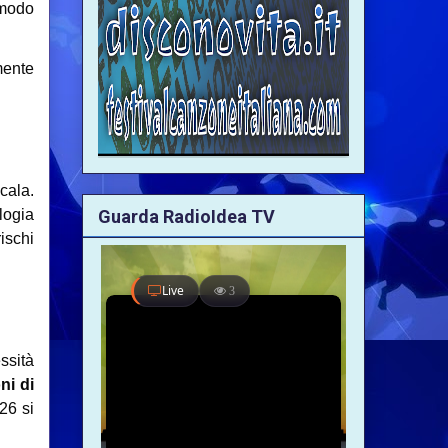
 modo
mente
cala.
Guarda RadioIdea TV
logia
ischi
essità
ni di
26 si