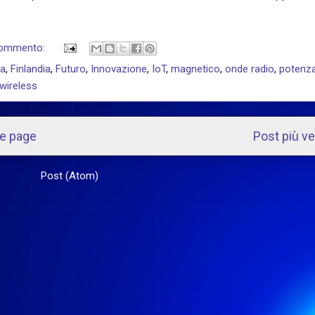
commento:
ia
,
Finlandia
,
Futuro
,
Innovazione
,
IoT
,
magnetico
,
onde radio
,
potenz
wireless
e page
Post più v
scriviti a:
Post (Atom)