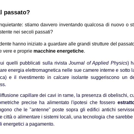
al passato?
 inquietante: stiamo davvero inventando qualcosa di nuovo o s
tente nei secoli passati?
endente hanno iniziato a guardare alle grandi strutture del passat
e vere e proprie
macchine energetiche
.
ui quelli pubblicati sulla rivista
Journal of Applied Physics
) 
re energia elettromagnetica nelle sue camere interne e sotto l
trica) e il rivestimento in calcare isolante suggeriscono un d
ss.
ffusione capillare dei cavi in rame, la presenza di obelischi, c
ometriche precise ha alimentato l'ipotesi che fossero
estratto
engono che le "antenne" poste sopra gli edifici antichi serviss
e le città o alimentare i sistemi locali, una tecnologia che sarebbe
li energetici a pagamento.