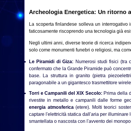
Archeologia Energetica: Un ritorno 
La scoperta finlandese solleva un interrogativo
faticosamente riscoprendo una tecnologia già esis
Negli ultimi anni, diverse teorie di ricerca indip
solo come monumenti funebri o religiosi, ma com
Le Piramidi di Giza:
Numerosi studi fisici (tra c
confermato che la Grande Piramide può concentra
base. La struttura in granito (pietra piezoelet
paragonabile a un gigantesco trasmettitore wirele
Torri e Campanili del XIX Secolo:
Prima della di
rivestite in metallo e campanili dalle forme ge
energia atmosferica
(etere). Molti teorici sost
captare l'elettricità statica dall'aria per illuminar
smantellata o nascosta con l'avvento dei monopo