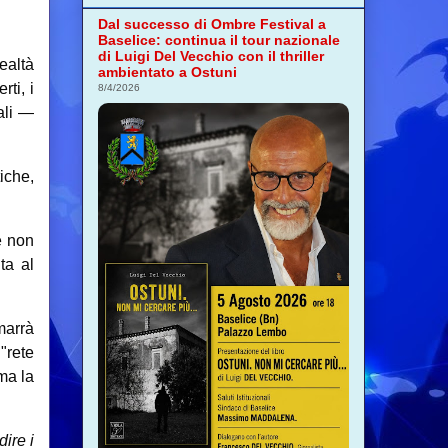
Dal successo di Ombre Festival a
Baselice: continua il tour nazionale
di Luigi Del Vecchio con il thriller
ealtà
ambientato a Ostuni
ti, i
8/4/2026
ali —
tiche,
e
non
ta al
marrà
"rete
ma la
ire i