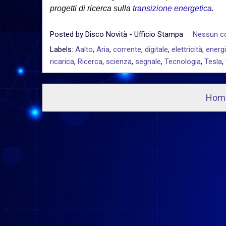
progetti di ricerca sulla
transizione energetica
.
Posted by
Disco Novità - Ufficio Stampa
Nessun 
Labels:
Aalto
,
Aria
,
corrente
,
digitale
,
elettricità
,
energ
ricarica
,
Ricerca
,
scienza
,
segnale
,
Tecnologia
,
Tesla
,
Hom
I