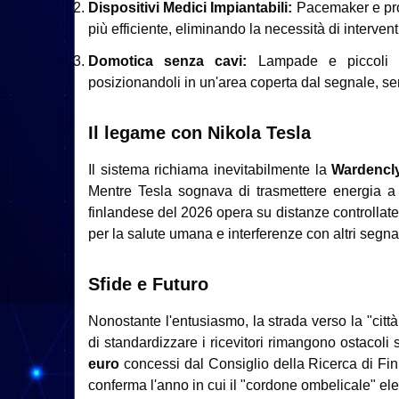
Dispositivi Medici Impiantabili:
Pacemaker e prot
più efficiente, eliminando la necessità di interventi
Domotica senza cavi:
Lampade e piccoli el
posizionandoli in un'area coperta dal segnale, sen
Il legame con Nikola Tesla
Il sistema richiama inevitabilmente la
Wardencly
Mentre Tesla sognava di trasmettere energia a 
finlandese del 2026 opera su distanze controllate
per la salute umana e interferenze con altri segnal
Sfide e Futuro
Nonostante l'entusiasmo, la strada verso la "città 
di standardizzare i ricevitori rimangono ostacoli s
euro
concessi dal Consiglio della Ricerca di Finla
conferma l'anno in cui il "cordone ombelicale" elet