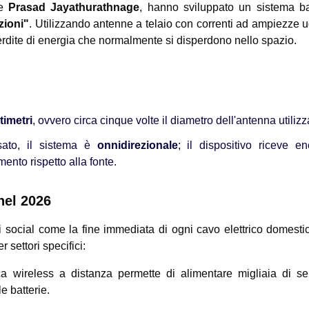
e
Prasad Jayathurathnage
, hanno sviluppato un sistema b
zioni"
. Utilizzando antenne a telaio con correnti ad ampiezze u
 perdite di energia che normalmente si disperdono nello spazio.
timetri
, ovvero circa cinque volte il diametro dell'antenna utilizz
sato, il sistema è
onnidirezionale
; il dispositivo riceve en
nto rispetto alla fonte.
nel 2026
i social come la fine immediata di ogni cavo elettrico domestic
 settori specifici:
a wireless a distanza permette di alimentare migliaia di se
e batterie.