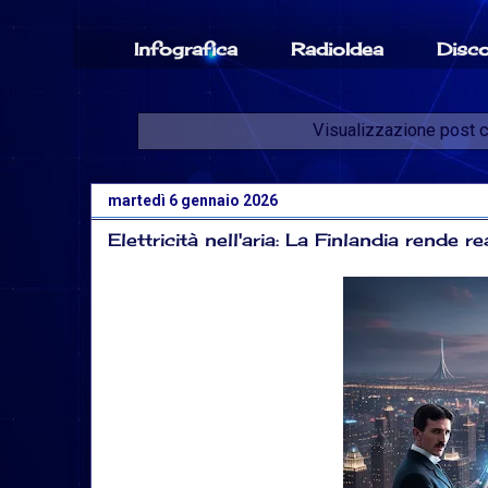
Infografica
RadioIdea
Disc
Visualizzazione post c
martedì 6 gennaio 2026
Elettricità nell'aria: La Finlandia rende r