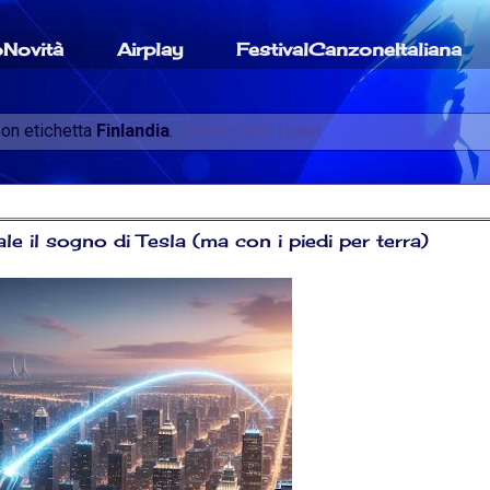
oNovità
Airplay
FestivalCanzoneItaliana
on etichetta
Finlandia
.
Mostra tutti i post
eale il sogno di Tesla (ma con i piedi per terra)