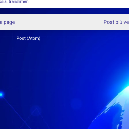
ssia
,
translimen
e page
Post più v
scriviti a:
Post (Atom)