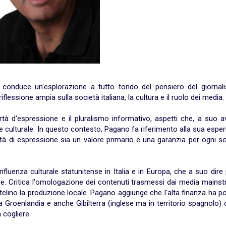
o conduce un'esplorazione a tutto tondo del pensiero del giornali
essione ampia sulla società italiana, la cultura e il ruolo dei media.
rtà d'espressione e il pluralismo informativo, aspetti che, a suo a
culturale. In questo contesto, Pagano fa riferimento alla sua espe
tà di espressione sia un valore primario e una garanzia per ogni s
luenza culturale statunitense in Italia e in Europa, che a suo dire
onale. Critica l'omologazione dei contenuti trasmessi dai media mains
utelino la produzione locale. Pagano aggiunge che l'alta finanza ha p
la Groenlandia e anche Gibilterra (inglese ma in territorio spagnolo
 cogliere.