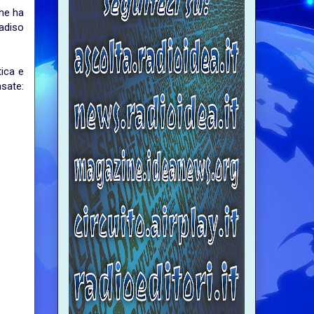
che ha
radiso
ica e
nsate: