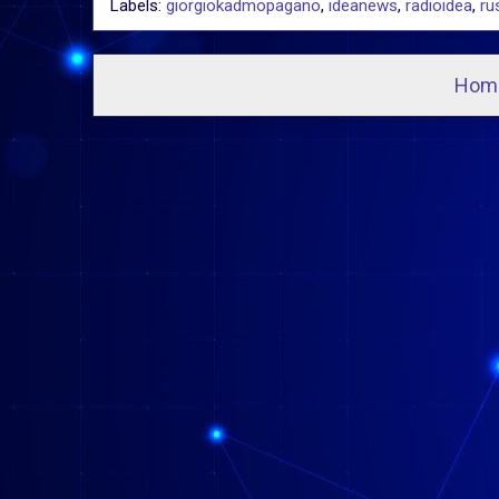
Labels:
giorgiokadmopagano
,
ideanews
,
radioidea
,
ru
Hom
I