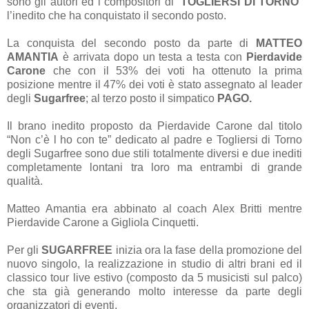
sono gli autori ed i compositori di “
TOGLIERSI DI TORNO
”
l’inedito che ha conquistato il secondo posto.
La conquista del secondo posto da parte di
MATTEO
AMANTIA
è arrivata dopo un testa a testa con
Pierdavide
Carone
che con il 53% dei voti ha ottenuto la prima
posizione mentre il 47% dei voti è stato assegnato al leader
degli
Sugarfree
; al terzo posto il simpatico
PAGO.
Il brano inedito proposto da Pierdavide Carone dal titolo
“Non c’è l ho con te” dedicato al padre e Togliersi di Torno
degli Sugarfree sono due stili totalmente diversi e due inediti
completamente lontani tra loro ma entrambi di grande
qualità.
Matteo Amantia era abbinato al coach Alex Britti mentre
Pierdavide Carone a Gigliola Cinquetti.
Per gli
SUGARFREE
inizia ora la fase della promozione del
nuovo singolo, la realizzazione in studio di altri brani ed il
classico tour live estivo (composto da 5 musicisti sul palco)
che sta già generando molto interesse da parte degli
organizzatori di eventi.