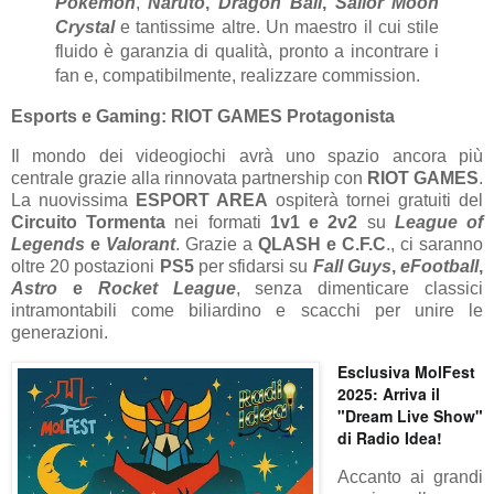
Pokémon
,
Naruto
,
Dragon Ball
,
Sailor Moon
Crystal
e tantissime altre. Un maestro il cui stile
fluido è garanzia di qualità, pronto a incontrare i
fan e, compatibilmente, realizzare commission.
Esports e Gaming: RIOT GAMES Protagonista
Il mondo dei videogiochi avrà uno spazio ancora più
centrale grazie alla rinnovata partnership con
RIOT GAMES
.
La nuovissima
ESPORT AREA
ospiterà tornei gratuiti del
Circuito Tormenta
nei formati
1v1 e 2v2
su
League of
Legends
e
Valorant
. Grazie a
QLASH e C.F.C
., ci saranno
oltre 20 postazioni
PS5
per sfidarsi su
Fall Guys
,
eFootball
,
Astro
e
Rocket League
, senza dimenticare classici
intramontabili come biliardino e scacchi per unire le
generazioni.
Esclusiva MolFest
2025: Arriva il
"Dream Live Show"
di Radio Idea!
Accanto ai grandi