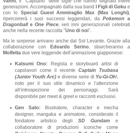
Vanni
, il "Capitano" delle sigle che hanno segnato intere
generazioni. Accompagnato dalla sua band
I Figli di Goku
e
con lo
Special Guest Ammiraglio Max (Max Longhi)
,
ripercorrerà i suoi successi leggendari, da
Pokemon
a
Dragonball
e
One Piece
, veri inni generazionali celebrati
anche nella recente raccolta "
Uno di noi
".
Ma le sorprese arrivano anche dal Sol Levante. Grazie alla
collaborazione con
Edoardo Serino
, sbarcheranno a
Molfetta
due vere leggende dell'animazione giapponese:
Katsumi Ono:
Regista e storyboard artist di
capolavori come il recente
Captain Tsubasa
(Junior Youth Arc)
e diverse serie di
Yu-Gi-Oh
!
,
noto per il suo stile dinamico e l'attenzione
all'introspezione dei personaggi. Sarà
disponibile per meet & greet e racconti esclusivi.
Gen Sato:
Illustratore, character e mecha
designer, mangaka e animatore, considerato il
fondatore artistico degli
SD Gundam
e
collaboratore di produzioni iconiche come