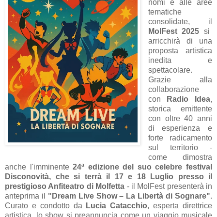
nomi e alle aree
tematiche
consolidate, il
MolFest 2025
si
arricchirà di una
proposta artistica
inedita e
spettacolare.
Grazie alla
collaborazione
con
Radio Idea
,
storica emittente
con oltre 40 anni
di esperienza e
forte radicamento
sul territorio -
come dimostra
anche l'imminente
24ª edizione del suo celebre festival
Disconovità, che si terrà il 17 e 18 Luglio presso il
prestigioso Anfiteatro di Molfetta
- il MolFest presenterà in
anteprima il
"Dream Live Show – La Libertà di Sognare"
.
Curato e condotto da
Lucia Catacchio
, esperta direttrice
artistica, lo show si preannuncia come un viaggio musicale