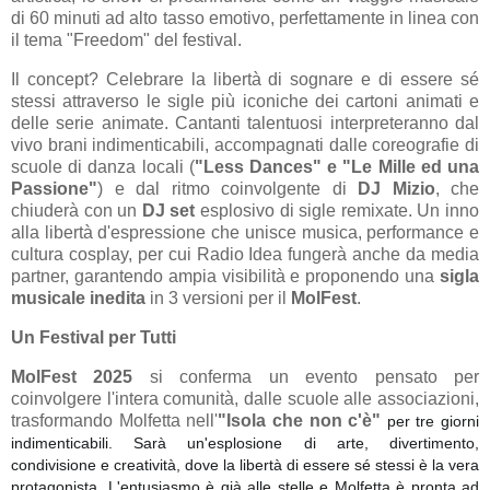
di 60 minuti ad alto tasso emotivo, perfettamente in linea con
il tema "Freedom" del festival.
Il concept? Celebrare la libertà di sognare e di essere sé
stessi attraverso le sigle più iconiche dei cartoni animati e
delle serie animate. Cantanti talentuosi interpreteranno dal
vivo brani indimenticabili, accompagnati dalle coreografie di
scuole di danza locali (
"Less Dances" e "Le Mille ed una
Passione"
) e dal ritmo coinvolgente di
DJ Mizio
, che
chiuderà con un
DJ set
esplosivo di sigle remixate. Un inno
alla libertà d'espressione che unisce musica, performance e
cultura cosplay, per cui Radio Idea fungerà anche da media
partner, garantendo ampia visibilità e proponendo una
sigla
musicale inedita
in 3 versioni per il
MolFest
.
Un Festival per Tutti
MolFest 2025
si conferma un evento pensato per
coinvolgere l'intera comunità, dalle scuole alle associazioni,
trasformando Molfetta nell'
"Isola che non c'è"
per tre giorni
indimenticabili. Sarà un'esplosione di arte, divertimento,
condivisione e creatività, dove la libertà di essere sé stessi è la vera
protagonista. L'entusiasmo è già alle stelle e Molfetta è pronta ad