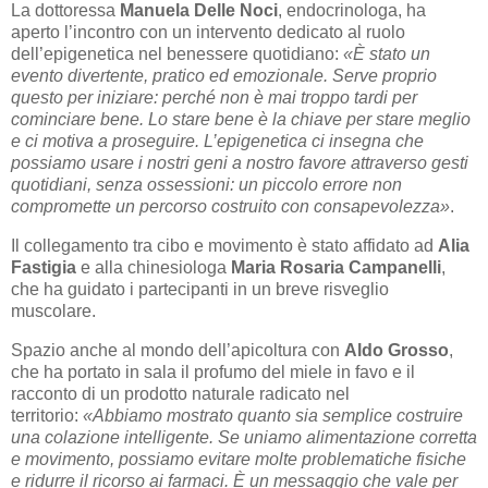
La dottoressa
Manuela Delle Noci
, endocrinologa, ha
aperto l’incontro con un intervento dedicato al ruolo
dell’epigenetica nel benessere quotidiano:
«È stato un
evento divertente, pratico ed emozionale. Serve proprio
questo per iniziare: perché non è mai troppo tardi per
cominciare bene. Lo stare bene è la chiave per stare meglio
e ci motiva a proseguire. L’epigenetica ci insegna che
possiamo usare i nostri geni a nostro favore attraverso gesti
quotidiani, senza ossessioni: un piccolo errore non
compromette un percorso costruito con consapevolezza»
.
Il collegamento tra cibo e movimento è stato affidato ad
Alia
Fastigia
e alla chinesiologa
Maria Rosaria Campanelli
,
che ha guidato i partecipanti in un breve risveglio
muscolare.
Spazio anche al mondo dell’apicoltura con
Aldo Grosso
,
che ha portato in sala il profumo del miele in favo e il
racconto di un prodotto naturale radicato nel
territorio:
«Abbiamo mostrato quanto sia semplice costruire
una colazione intelligente. Se uniamo alimentazione corretta
e movimento, possiamo evitare molte problematiche fisiche
e ridurre il ricorso ai farmaci. È un messaggio che vale per