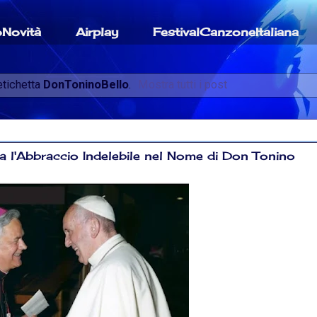
oNovità
Airplay
FestivalCanzoneItaliana
etichetta
DonToninoBello
.
Mostra tutti i post
 l'Abbraccio Indelebile nel Nome di Don Tonino