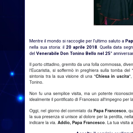
Mentre il mondo si raccoglie per l'ultimo saluto a
Pap
nella sua storia: il
20 aprile 2018
. Quella data segn
del
Venerabile Don Tonino Bello
nel 25°
anniversar
Il porto cittadino, gremito da una folla commossa, dive
l'Eucaristia, si soffermò in preghiera sulla tomba del 
sintonia tra la sua visione di una "
Chiesa in uscita
",
Tonino.
Non fu una semplice visita, ma un potente riconoscim
idealmente il pontificato di Francesco all'impegno per la
Oggi, nel giorno del commiato da
Papa Francesco
, q
la sua presenza si unisce al dolore per la perdita, ne
indicare la via.
Addio, Papa Francesco
. La tua visita