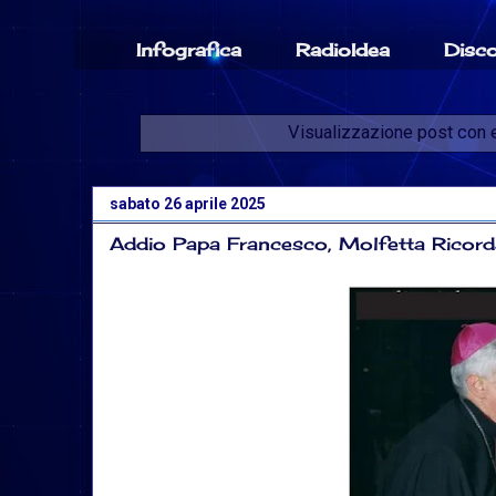
Infografica
RadioIdea
Disc
Visualizzazione post con 
sabato 26 aprile 2025
Addio Papa Francesco, Molfetta Ricorda