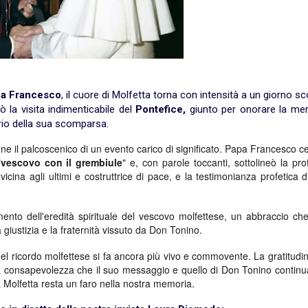
a Francesco
, il cuore di Molfetta torna con intensità a un giorno sc
ò la visita indimenticabile del
Pontefice,
giunto per onorare la me
io della sua scomparsa.
nne il palcoscenico di un evento carico di significato. Papa Francesco c
"
vescovo con il grembiule
" e, con parole toccanti, sottolineò la pr
 vicina agli ultimi e costruttrice di pace, e la testimonianza profetica 
ento dell'eredità spirituale del vescovo molfettese, un abbraccio ch
 giustizia e la fraternità vissuto da Don Tonino.
uel ricordo molfettese si fa ancora più vivo e commovente. La gratitudi
lla consapevolezza che il suo messaggio e quello di Don Tonino contin
 a Molfetta resta un faro nella nostra memoria.