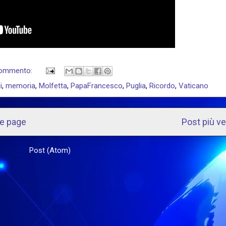
commento:
i
,
memoria
,
Molfetta
,
PapaFrancesco
,
Puglia
,
Ricordo
,
Vaticano
e page
Post più v
scriviti a:
Post (Atom)