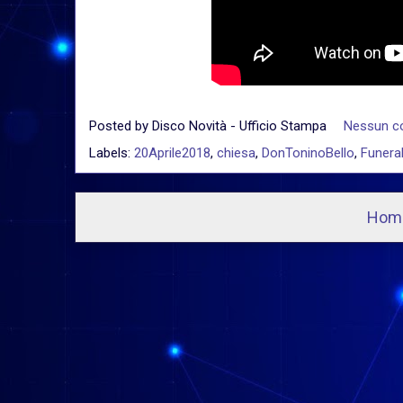
Posted by
Disco Novità - Ufficio Stampa
Nessun 
Labels:
20Aprile2018
,
chiesa
,
DonToninoBello
,
Funeral
Hom
I