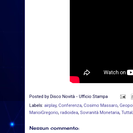
Posted by
Disco Novità - Ufficio Stampa
Labels:
airplay
,
Conferenza
,
Cosimo Massaro
,
Geopol
MarioiGregorio
,
radioidea
,
Sovranità Monetaria
,
Tutta
Nessun commento: