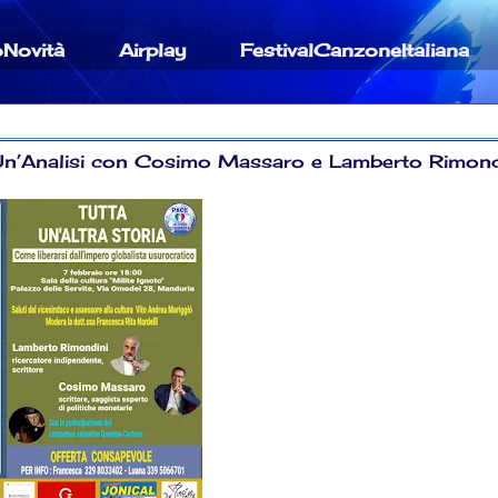
oNovità
Airplay
FestivalCanzoneItaliana
: Un’Analisi con Cosimo Massaro e Lamberto Rimond