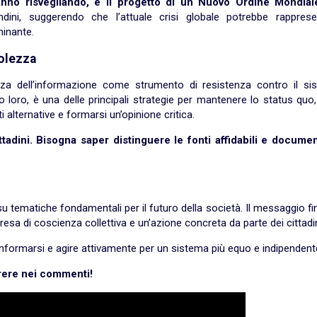
tanno risvegliando, e il progetto di un Nuovo Ordine Mondial
ini, suggerendo che l’attuale crisi globale potrebbe rapprese
minante.
volezza
nza dell’informazione come strumento di resistenza contro il si
do loro, è una delle principali strategie per mantenere lo status quo
 alternative e formarsi un’opinione critica.
tadini. Bisogna saper distinguere le fonti affidabili e documen
u tematiche fondamentali per il futuro della società. Il messaggio fi
sa di coscienza collettiva e un’azione concreta da parte dei cittadin
 informarsi e agire attivamente per un sistema più equo e indipendent
parere nei commenti!