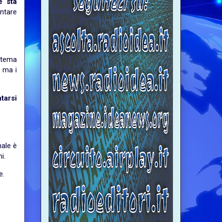
e sta
ntare
stema
, ma i
tarsi
nale è
i.
e.