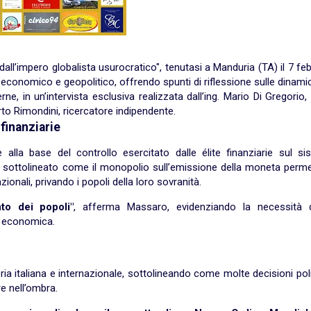
dall’impero globalista usurocratico", tenutasi a Manduria (TA) il 7 fe
e economico e geopolitico, offrendo spunti di riflessione sulle dinami
ne, in un’intervista esclusiva realizzata dall’ing. Mario Di Gregorio
to Rimondini, ricercatore indipendente.
 finanziarie
la base del controllo esercitato dalle élite finanziarie sul si
ha sottolineato come il monopolio sull’emissione della moneta perm
ionali, privando i popoli della loro sovranità.
to dei popoli"
, afferma Massaro, evidenziando la necessità 
a economica.
ria italiana e internazionale, sottolineando come molte decisioni pol
e nell’ombra.