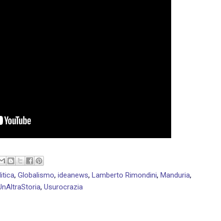
itica
,
Globalismo
,
ideanews
,
Lamberto Rimondini
,
Manduria
,
UnAltraStoria
,
Usurocrazia