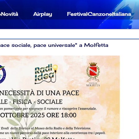
oNovità
Airplay
FestivalCanzoneItaliana
ace sociale, pace universale" a Molfetta