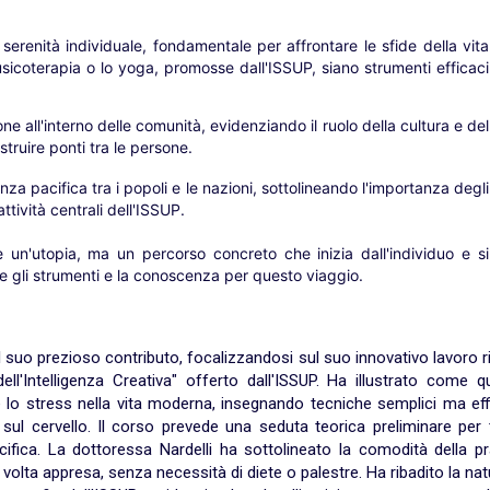
erenità individuale, fondamentale per affrontare le sfide della vita
icoterapia o lo yoga, promosse dall'ISSUP, siano strumenti efficaci
one all'interno delle comunità, evidenziando il ruolo della cultura e del
struire ponti tra le persone.
za pacifica tra i popoli e le nazioni, sottolineando l'importanza degli
ttività centrali dell'ISSUP.
un'utopia, ma un percorso concreto che inizia dall'individuo e si
e gli strumenti e la conoscenza per questo viaggio.
l suo prezioso contributo, focalizzandosi sul suo innovativo lavoro r
ell'Intelligenza Creativa" offerto dall'ISSUP. Ha illustrato come 
 lo stress nella vita moderna, insegnando tecniche semplici ma eff
sul cervello. Il corso prevede una seduta teorica preliminare per t
ecifica. La dottoressa Nardelli ha sottolineato la comodità della pr
lta appresa, senza necessità di diete o palestre. Ha ribadito la nat