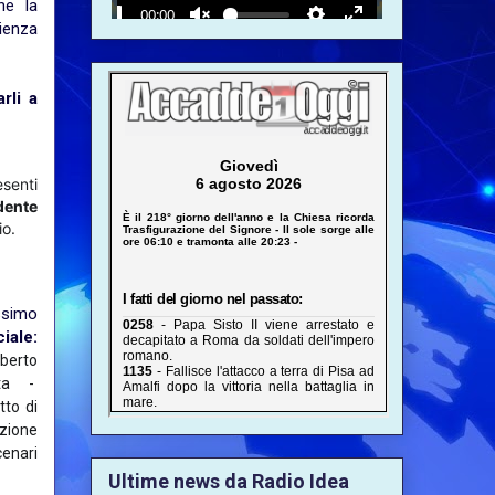
he la
cienza
rli a
esenti
dente
io.
ossimo
ciale:
oberto
ista -
tto di
azione
cenari
Ultime news da Radio Idea