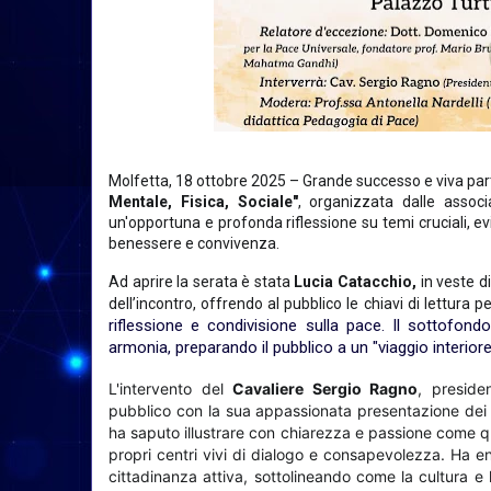
Molfetta, 18 ottobre 2025
– Grande successo e viva part
Mentale, Fisica, Sociale"
, organizzata dalle assoc
un'opportuna e profonda riflessione su temi cruciali, ev
benessere e convivenza.
Ad aprire la serata è stata
Lucia Catacchio,
in veste d
dell’incontro, offrendo al pubblico le chiavi di lettura p
riflessione e condivisione sulla pace. Il sottofo
armonia, preparando il pubblico a un "viaggio interiore 
L'intervento del
Cavaliere Sergio Ragno
, preside
pubblico con la sua appassionata presentazione dei "
ha saputo illustrare con chiarezza e passione come que
propri centri vivi di dialogo e consapevolezza. Ha enf
cittadinanza attiva, sottolineando come la cultura e