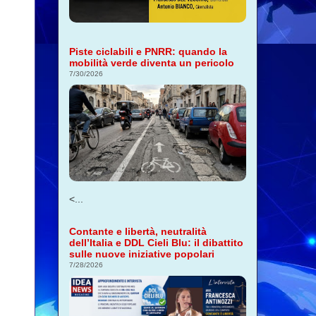
Piste ciclabili e PNRR: quando la
mobilità verde diventa un pericolo
7/30/2026
<...
Contante e libertà, neutralità
dell’Italia e DDL Cieli Blu: il dibattito
sulle nuove iniziative popolari
7/28/2026