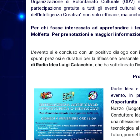
Organizzazione di Volontariato Culturale (ODV) n
partecipazione gratuita a tutti gli eventi cultural
dell'Intelligenza Creativa" non solo efficace, ma anc
Per chi fosse interessato ad approfondire i tem
Molfetta. Per prenotazioni e maggiori informazion
L'evento si è concluso con un positivo dialogo con il
spunti preziosi e duraturi per la riflessione personale 
di Radio Idea Luigi Catacchio
, che ha sottolineato l'
Pr
Radio Idea e 
evento, in 
Opportunità
Nuzzo
(luogo
Conduttore I
una riflessione 
tecnologica al
futuri, promet