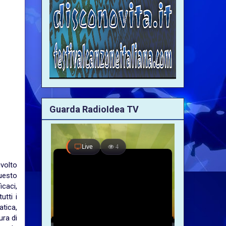
Guarda RadioIdea TV
ivolto
questo
icaci,
utti i
atica,
ura di