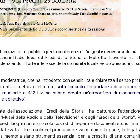
ecipazione di pubblico per la conferenza "
L'urgente necessità di una
iazioni
Radio Idea
ed
Eredi della Storia
a Molfetta. L'evento ha of
idenziando il forte interesse della comunità locale verso questioni di cu
i moderatrice, che ha introdotto con sensibilità e chiarezza il senso pr
, sottolineando l'importanza di un momen
er entrare nel vivo del tema.
ndo musicale a 432 Hz ha subito creato un'atmosfera di rilassame
e collettivo".
nte dell'associazione "Eredi della Storia", ha catturato l'attenzio
Musei della Radio e della Televisione" e degli "Eredi della Storia".
sti luoghi non siano solo custodi di reperti e documenti storici, ma 
atizzato il loro ruolo nel promuovere valori come la pace, la legalit
 la memoria siano strumenti essenziali per la crescita di una comuni