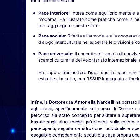
molteplici dimensioni:
Pace interiore:
Intesa come equilibrio mentale e s
moderna. Ha illustrato come pratiche come la mus
per raggiungere questo stato.
Pace sociale:
Riferita all'armonia e alla cooperazi
dialogo interculturale nel superare le divisioni e co
Pace universale:
Il concetto più ampio di conviven
scambi culturali e del volontariato internazionale, a
Ha saputo trasmettere l'idea che la pace non è 
estende al mondo, con l'ISSUP impegnata a fornir
Infine, la
Dottoressa Antonella Nardelli
ha portato i
agli alunni, specificamente sul corso di "Scienza d
percorso sia stato concepito per aiutare a superare
basate sugli studi medici più recenti sulla mente e 
partecipanti, seguita da istruzione individuale e sp
eseguibile comodamente seduti e a casa propria una vo