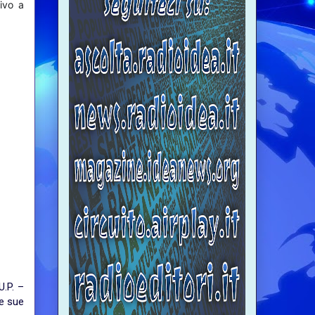
ivo a
U.P. –
le sue