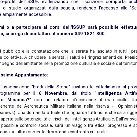
o-profit dell'ISSUP, evidenziando che l'iscrizione comporta anc
i e di studio organizzati dalla scuola, rendendo l'accesso alla "S
he ampiamente accessibile.
i o a partecipare ai corsi dell'ISSUP, sarà possibile effettua
i, si prega di contattare il numero 349 1821 300.
 pubblico e la constatazione che la serata ha lasciato in tutti i pr
e collettiva. A chiudere la serata, i saluti e i ringraziamenti del
Presi
impegno dell'emittente nella promozione culturale e sociale del territor
ossimo Appuntamento:
l'associazione "Eredi della Storia" invitano la cittadinanza al pr
programma per il
6 Novembre
, dal titolo "
Intelligenza Artifi
 o Minaccia?
" con un
relatore d'eccezione: il maresciallo: R
tenente dell’Aeronautica Militare italiana nella riserva - Opinion
deanews).
Una domanda attuale che riguarda tutti noi e che sarà ogge
aperta sulle potenzialità e i rischi dell’Intelligenza Artificiale. Dall’innov
 possibile controllo sociale, sarà un viaggio tra etica, progresso e s
tendo un altro momento di profondo confronto culturale.