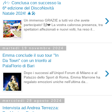
🎶✨ Conclusa con successo la
6ª edizione del DiscoNovità
Natale 2024! 🎄🎤
›
Un immenso GRAZIE a tutti voi che avete
partecipato! 🙌❤️ La vostra calorosa presenza, tra
spettatori affezionati e nuovi volti, ha reso il...
martedì 19 novembre 2024
Emma conclude il suo tour "In
Da Town" con un trionfo al
PalaFlorio di Bari
›
Dopo i successi all'Unipol Forum di Milano e al
Palazzo dello Sport di Roma, Emma Marrone ha
regalato emozioni uniche nell'ultima da...
mercoledì 28 agosto 2024
Intervista ad Andrea Terrezza: